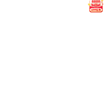
中增加了很多压力。因此，对于寻求稳定发展的奥斯
梅恩来说，这样复杂多变的环境显然并不理想，也使
得他更倾向于选择其他两家俱乐部。
4、市场环境与转会策略
最后，我们还需要考虑转会市场环境的问题。目前英
超各大俱乐部都积极布局，引进新鲜血液以增强竞争
力。在这种情况下，切尔西和利物浦均展现出了强烈
渴望吸引顶级前锋，而他们手头也有充足资金进行投
资，这使得他们成为寻找新星如奥斯梅恩的重要目
标。
此外，由于英超全面提升了商业价值，各大俱乐部普
遍希望通过签约明星球员来扩大品牌影响力。毫无疑
问，如果奥斯梅恩加盟其中任何一家，都将为其带来