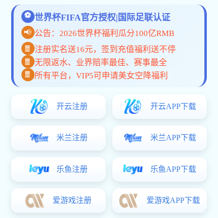
首页
/
体育焦点
/ 正文