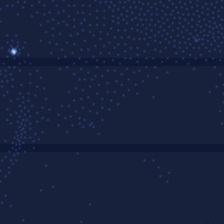
在近期的一场NBA比赛中，东契奇凭借其出色的
的位置。这场比赛不仅让湖人队收获了宝贵的胜
林狼则紧随其后，展现出强劲的竞争力。本文将
契奇的关键表现、湖人的战术调整、掘金队目前