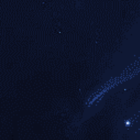
东契奇绝杀助湖人重返西部
第三掘金下滑至第六森林狼
紧随其后