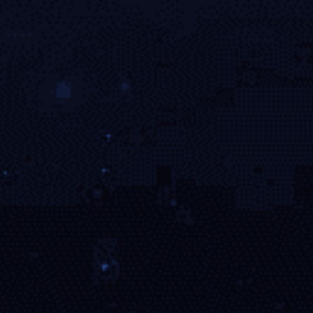
黑七系列赛恩
斯通斯回应拜仁转会传闻
范德彪首
期待新挑
失常火箭
2026-06-30
2026-06
联系我们
四川省上海市朝阳门外大街476号花园2单元1411室
support@thetwitt.com
登