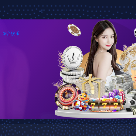
体育
下载App
公司简介
体育数据平台
NBA、英超、欧洲杯、LPL
。