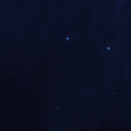
上一篇：
上一篇:很抱歉没有了
热门推荐