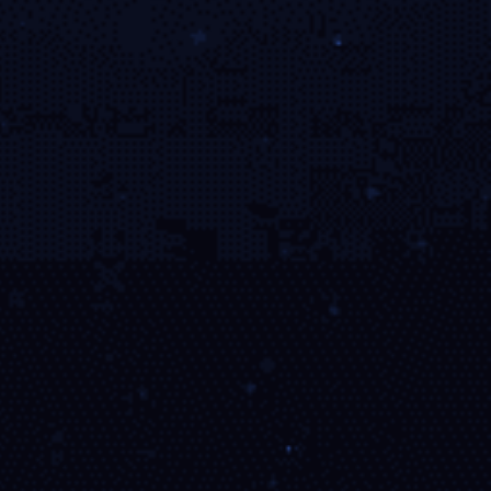
轮表现出色次轮
-27
ky体育
ky体育官方网站【KY1.AC】官网认证:手机版、app下载、
录入口、官方网站、网页版、平台、网址、地址、注册、
娱乐，ky体育(中国)官方网站欢迎大家选择真正的官方通
道，同时我们提供全天候7x24小时在线服务，第一时间处
理各类问题，正规集团平台有保障，欢迎体验！