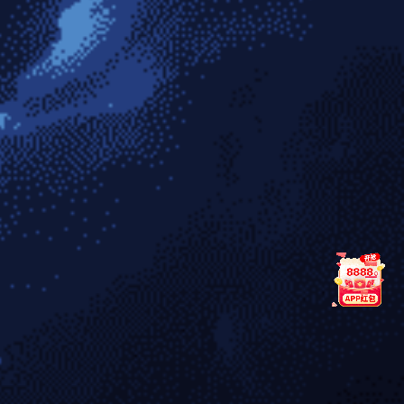
球队时未能及时调整策略，使得失分偏高。
少时候依赖于约基奇个人能力来完成进攻，
在，加强团队合作及增强替补阵容深度，以
状态，否则将面临被其他竞争者超越甚至淘
现出了强劲的发展势头。他们通过一系列精
可忽视的新兴力量。近年来，森林狼逐渐形
广泛关注。
力，让他们能够在比赛中保持较高强度。他