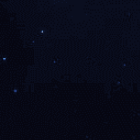
巴特勒换头像力挺内马尔
杰伦布朗谈
入选世界
比德与乔
2026-06-11
2026-06-18
推荐网站