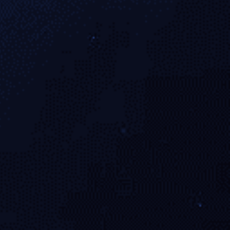
术基础，加上主教练有效地调度，让每位年
最大化。
气因素，他们完全有可能争夺更高的位置并
们都需竭尽全力，全力以赴去争取胜利，以
所引发的一系列变动，将深刻影响到NBA
这是一次重要机会，而掘金则需警惕潜藏在
现逆袭之梦。
时间里展开更为激烈和复杂较量，我们期待
要时刻！